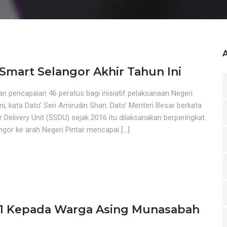
 Smart Selangor Akhir Tahun Ini
pencapaian 46 peratus bagi inisiatif pelaksanaan Negeri
i, kata Dato’ Seri Amirudin Shari. Dato’ Menteri Besar berkata
Delivery Unit (SSDU) sejak 2016 itu dilaksanakan berperingkat.
gor ke arah Negeri Pintar mencapai […]
M1 Kepada Warga Asing Munasabah