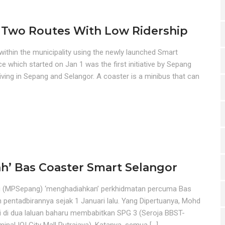
r Two Routes With Low Ridership
hin the municipality using the newly launched Smart
e which started on Jan 1 was the first initiative by Sepang
iving in Sepang and Selangor. A coaster is a minibus that can
’ Bas Coaster Smart Selangor
g (MPSepang) ‘menghadiahkan’ perkhidmatan percuma Bas
entadbirannya sejak 1 Januari lalu. Yang Dipertuanya, Mohd
i di dua laluan baharu membabitkan SPG 3 (Seroja BBST-