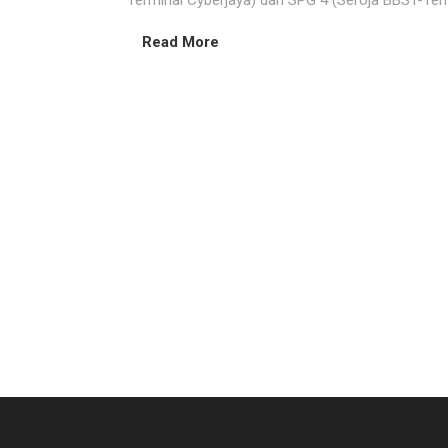
Terminal Cyberjaya) dan SPG 4 (Seroja BBST-Termi
Read More