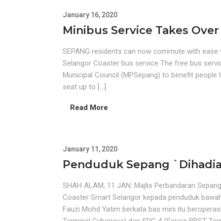
January 16, 2020
Minibus Service Takes Ove
SEPANG residents can now commute with ease wit
Selangor Coaster bus service The free bus servic
Municipal Council (MPSepang) to benefit people l
seat up to […]
Read More
January 11, 2020
Penduduk Sepang `dihadiah
SHAH ALAM, 11 JAN: Majlis Perbandaran Sepan
Coaster Smart Selangor kepada penduduk bawah p
Fauzi Mohd Yatim berkata bas mini itu beroperas