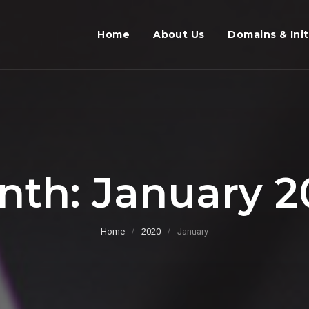
Home
About Us
Domains & Init
nth: January 2
Home
2020
January